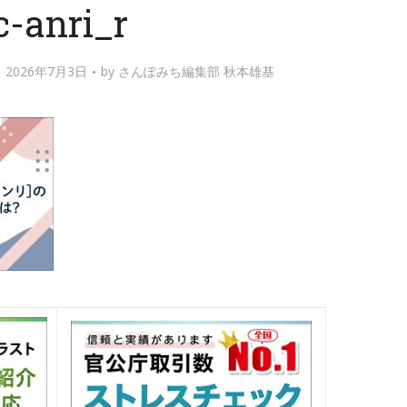
c-anri_r
2026年7月3日
by
さんぽみち編集部 秋本雄基