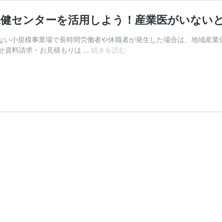
保健センターを活用しよう！産業医がいない
いない小規模事業場で長時間労働者や休職者が発生した場合は、地域産業
【保
せ資料請求・お見積もりは …
続きを読む
健
師
監
修】
ス
ポ
ッ
ト
契
約
や
地
域
産
業
保