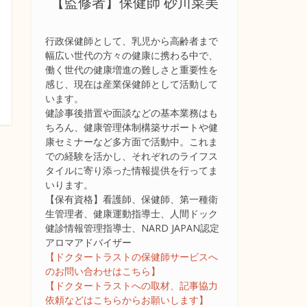
【監修者】保健師 砂川菜美
行政保健師として、乳児から高齢者まで
幅広い世代の方々の健康に携わる中で、
働く世代の健康増進の難しさと重要性を
感じ、現在は産業保健師として活動して
います。
健診事後措置や面談などの基本業務はも
ちろん、健康管理体制構築サポートや健
康セミナーなど多方面で活動中。これま
での経験を活かし、それぞれのライフス
タイルに寄り添った情報提供を行ってま
いります。
【保有資格】看護師、保健師、第一種衛
生管理者、健康運動指導士、人間ドック
健診情報管理指導士、NARD JAPAN認定
アロマアドバイザー
【ドクタートラストの保健師サービスへ
のお問い合わせはこちら】
【ドクタートラストへの取材、記事協力
依頼などはこちらからお願いします】