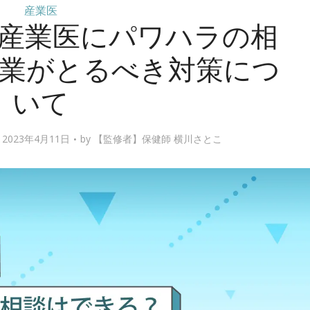
産業医
産業医にパワハラの相
業がとるべき対策につ
いて
023年4月11日
by
【監修者】保健師 横川さとこ