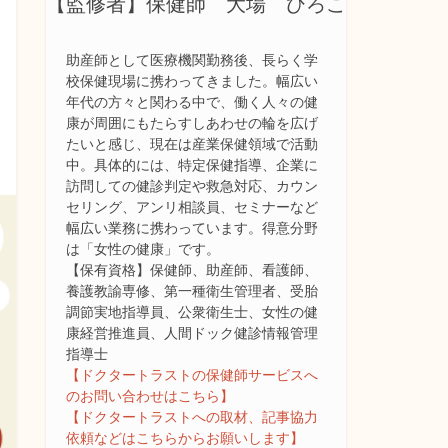
【監修者】保健師 大場 ひろこ
助産師として医療機関勤務後、長らく学
校保健現場に携わってきました。幅広い
年代の方々と関わる中で、働く人々の健
康が周囲にもたらすしあわせの輪を広げ
たいと感じ、現在は産業保健領域で活動
中。具体的には、特定保健指導、企業に
訪問しての健診判定や救急対応、カウン
セリング、アンリ相談員、セミナーなど
幅広い業務に携わっています。得意分野
は「女性の健康」です。
【保有資格】保健師、助産師、看護師、
養護教諭専修、第一種衛生管理者、受胎
調節実地指導員、公衆衛生士、女性の健
康経営推進員、人間ドック健診情報管理
指導士
【ドクタートラストの保健師サービスへ
のお問い合わせはこちら】
【ドクタートラストへの取材、記事協力
依頼などはこちらからお願いします】