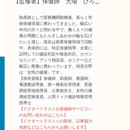
【監修者】保健師 大場 ひろこ
助産師として医療機関勤務後、長らく学
校保健現場に携わってきました。幅広い
年代の方々と関わる中で、働く人々の健
康が周囲にもたらすしあわせの輪を広げ
たいと感じ、現在は産業保健領域で活動
中。具体的には、特定保健指導、企業に
訪問しての健診判定や救急対応、カウン
セリング、アンリ相談員、セミナーなど
幅広い業務に携わっています。得意分野
は「女性の健康」です。
【保有資格】保健師、助産師、看護師、
養護教諭専修、第一種衛生管理者、受胎
調節実地指導員、公衆衛生士、女性の健
康経営推進員、人間ドック健診情報管理
指導士
【ドクタートラストの保健師サービスへ
のお問い合わせはこちら】
【ドクタートラストへの取材、記事協力
依頼などはこちらからお願いします】