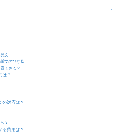
勧奨文
勧奨文のひな型
拒否できる？
応は？
成
ての対応は？
の
たら？
かる費用は？