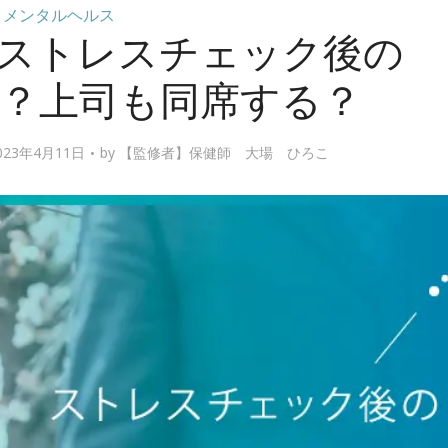
メンタルヘルス
ストレスチェック後の
？上司も同席する？
23年4月11日
by
【監修者】保健師 大場 ひろこ