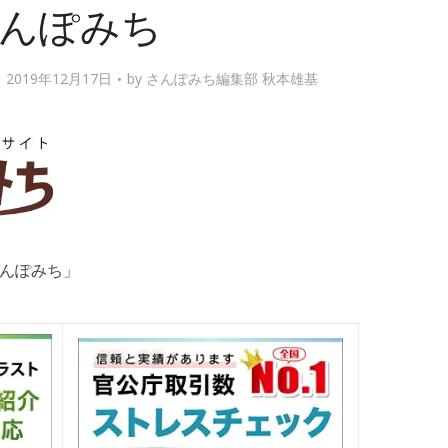
んぽみち
019年12月17日
by
さんぽみち編集部 秋本雄基
んぽみち」