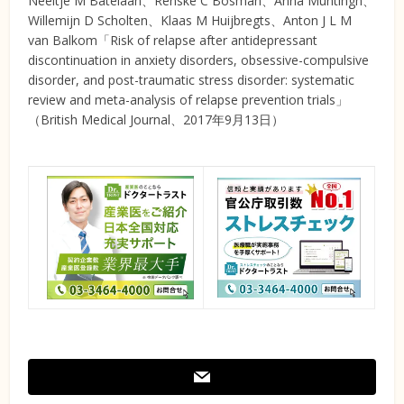
Neeltje M Batelaan、Renske C Bosman、Anna Muntingh、
Willemijn D Scholten、Klaas M Huijbregts、Anton J L M
van Balkom「Risk of relapse after antidepressant
discontinuation in anxiety disorders, obsessive-compulsive
disorder, and post-traumatic stress disorder: systematic
review and meta-analysis of relapse prevention trials」
（British Medical Journal、2017年9月13日）