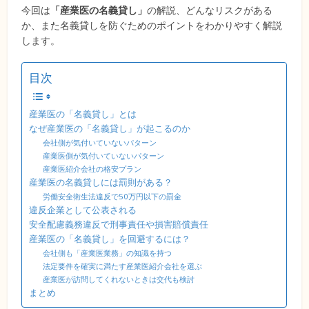
今回は
「産業医の名義貸し」
の解説、どんなリスクがある
か、また名義貸しを防ぐためのポイントをわかりやすく解説
します。
目次
産業医の「名義貸し」とは
なぜ産業医の「名義貸し」が起こるのか
会社側が気付いていないパターン
産業医側が気付いていないパターン
産業医紹介会社の格安プラン
産業医の名義貸しには罰則がある？
労働安全衛生法違反で50万円以下の罰金
違反企業として公表される
安全配慮義務違反で刑事責任や損害賠償責任
産業医の「名義貸し」を回避するには？
会社側も「産業医業務」の知識を持つ
法定要件を確実に満たす産業医紹介会社を選ぶ
産業医が訪問してくれないときは交代も検討
まとめ