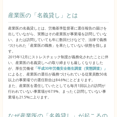
産業医の「名義貸し」とは
産業医の名義貸しとは、労働基準監督署に選任報告の届けを
出していながら、実際はその産業医が事業場を訪問していな
い、または訪問していても年に数回だけなどで、法律で義務
づけられた「産業医の職務」を果たしていない状態を指しま
す。
2015年12月にストレスチェック制度が義務化されたことに伴
い、産業医の名義貸しへの取り締まりも厳しくなりました
が、厚生労働省
「平成30年労働安全衛生調査（実態調査）」
によると、産業医の選任が義務づけられている従業員数50名
以上の事業場での選任割合は84.6%にとどまります。
また、産業医を選任していたとしても毎月1回以上の訪問が
行われていない事業場が67.9%、まったく訪問していない事
業場も21.5%に上ります。
なぜ産業医の「名義貸し」が起こるの