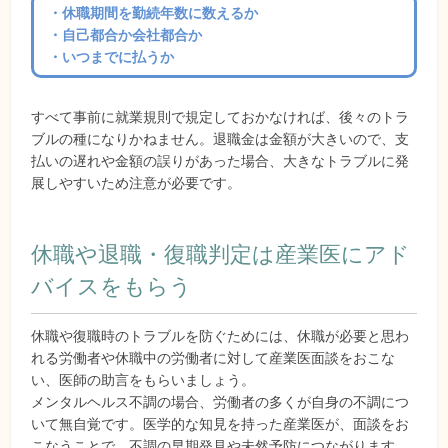
・休職期間を勤続年数に数えるか
・自己都合か会社都合か
・いつまでに払うか
すべて事前に就業規則で規定しておかなければ、後々のトラ
ブルの種になりかねません。退職金は金額が大きいので、支
払いの遅れや金額の誤りがあった場合、大きなトラブルに発
展しやすいため注意が必要です。
休職や退職・復職判定は産業医にアド
バイスをもらう
休職や復職時のトラブルを防ぐためには、休職が必要と思わ
れる労働者や休職中の労働者に対して産業医面談をおこな
い、医師の助言をもらいましょう。
メンタルヘルス不調の場合、労働者の多くが自身の不調につ
いて無自覚です。医学的な知見を持った産業医が、面談をお
こなうことで、不調の早期発見や未然予防につながります。