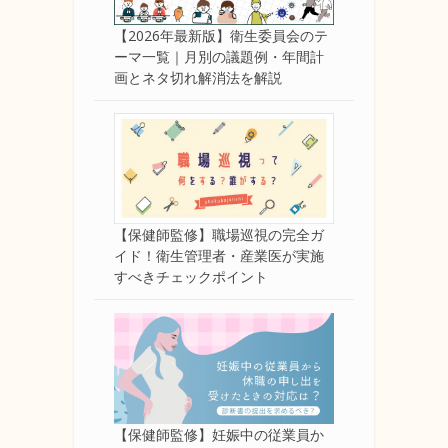
【2026年最新版】衛生委員会のテ
ーマ一覧｜月別の議題例・年間計
画とネタ切れ解消法を解説
【保健師監修】職場巡視の完全ガ
イド！衛生管理者・産業医が実施
すべきチェックポイント
【保健師監修】妊娠中の従業員か