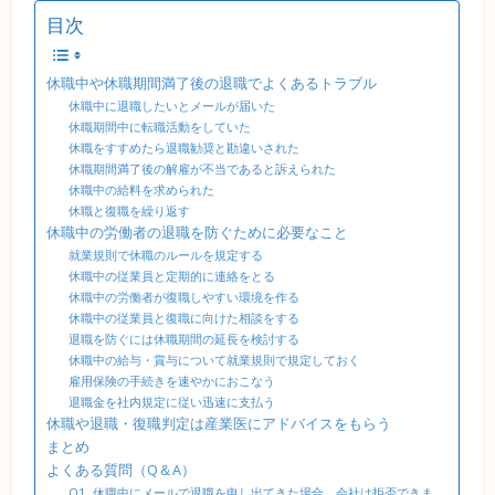
目次
休職中や休職期間満了後の退職でよくあるトラブル
休職中に退職したいとメールが届いた
休職期間中に転職活動をしていた
休職をすすめたら退職勧奨と勘違いされた
休職期間満了後の解雇が不当であると訴えられた
休職中の給料を求められた
休職と復職を繰り返す
休職中の労働者の退職を防ぐために必要なこと
就業規則で休職のルールを規定する
休職中の従業員と定期的に連絡をとる
休職中の労働者が復職しやすい環境を作る
休職中の従業員と復職に向けた相談をする
退職を防ぐには休職期間の延長を検討する
休職中の給与・賞与について就業規則で規定しておく
雇用保険の手続きを速やかにおこなう
退職金を社内規定に従い迅速に支払う
休職や退職・復職判定は産業医にアドバイスをもらう
まとめ
よくある質問（Q＆A）
Q1. 休職中にメールで退職を申し出てきた場合、会社は拒否できま