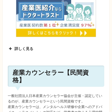
出所：公益財団法人日本臨床心理士資格
認定協会
「臨床心理士とは」
詳しく見る
Ⅲ種
一般社員向け。自分のストレス状況を
（セル
把握し、自らケアができる。必要なら
フケア
周りへ助けを求めることができる
産業カウンセラー【民間資
コー
格】
ス）
Ⅱ種
管理監督者向け。部下の不調を予防
一般社団法人日本産業カウンセラー協会が主催・認定してい
（ライ
し、不調に陥ってしまった際は、安全
るのが、産業カウンセラーという民間資格です。
ンケア
配慮義務に則った対応ができる
産業カウンセラーは、メンタルヘルス研修や企業へのアドバ
コー