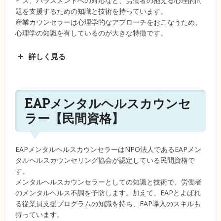
イス、ハラスメントへの対応など、労働者の抱える心理的問
ス）
題を支援するための知識と技術を持っています。
産業カウンセラーは心理学的なアプローチをおこなうため、
Ⅰ種
人事労務管理者向け。産業保健スタッ
心理学の知識を有しているのが大きな特徴です。
（マス
フと連携し、メンタルヘルスケア計画
ターコ
の立案と実施ができる
詳しく見る
ース）
EAPメンタルヘルスカウンセ
ラー【民間資格】
EAPメンタルヘルスカウンセラーはNPO法人であるEAPメン
タルヘルスカウンセリング協会が認定している民間資格で
す。
メンタルヘルスカウンセラーとしての知識と技術で、労働者
のメンタルヘルス不調を予防します。加えて、EAPとよばれ
る従業員支援プログラムの知識を持ち、EAP導入のスキルも
持っています。