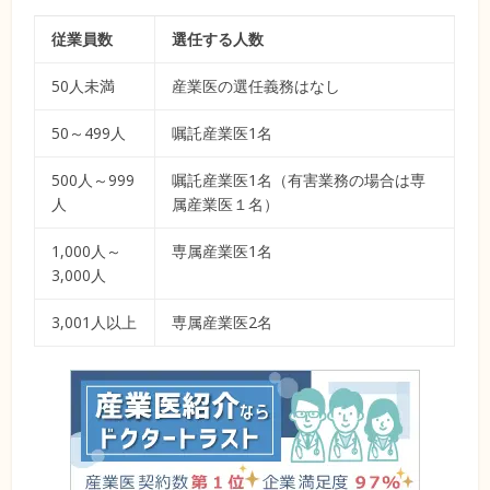
従業員数
選任する人数
50人未満
産業医の選任義務はなし
50～499人
嘱託産業医1名
500人～999
嘱託産業医1名（有害業務の場合は専
人
属産業医１名）
1,000人～
専属産業医1名
3,000人
3,001人以上
専属産業医2名