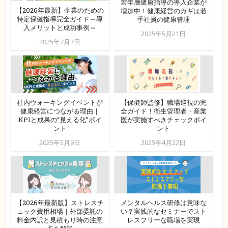
若年層健康指導の導入企業が
【2026年最新】企業のための
増加中！健康経営のカギは若
特定保健指導完全ガイド～導
手社員の健康管理
入メリットと成功事例～
2025年5月21日
2025年7月7日
社内ウォーキングイベントが
【保健師監修】職場巡視の完
健康経営につながる理由｜
全ガイド！衛生管理者・産業
KPIと成果の“見える化”ポイ
医が実施すべきチェックポイ
ント
ント
2025年5月9日
2025年4月22日
【2026年最新版】ストレスチ
メンタルヘルス研修は意味な
ェック費用相場｜外部委託の
い？実践的なセミナーでスト
料金内訳と見積もり時の注意
レスフリーな職場を実現