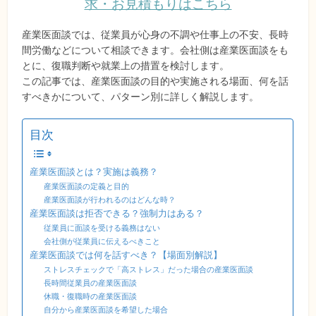
求・お見積もりはこちら
産業医面談では、従業員が心身の不調や仕事上の不安、長時
間労働などについて相談できます。会社側は産業医面談をも
とに、復職判断や就業上の措置を検討します。
この記事では、産業医面談の目的や実施される場面、何を話
すべきかについて、パターン別に詳しく解説します。
目次
産業医面談とは？実施は義務？
産業医面談の定義と目的
産業医面談が行われるのはどんな時？
産業医面談は拒否できる？強制力はある？
従業員に面談を受ける義務はない
会社側が従業員に伝えるべきこと
産業医面談では何を話すべき？【場面別解説】
ストレスチェックで「高ストレス」だった場合の産業医面談
長時間従業員の産業医面談
休職・復職時の産業医面談
自分から産業医面談を希望した場合