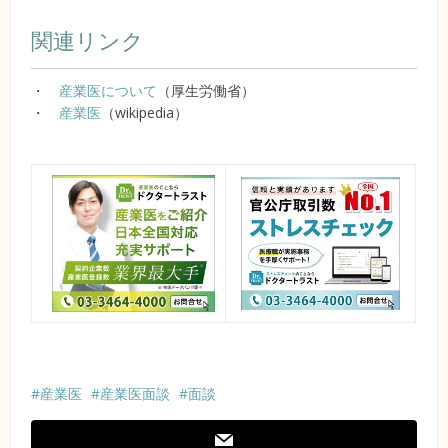
関連リンク
・
産業医について
（厚生労働省）
・
産業医
（wikipedia）
産業医
産業医面談
面談