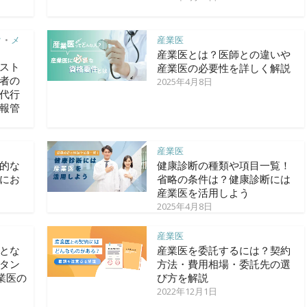
ク
メ
産業医
•
産業医とは？医師との違いや
スト
産業医の必要性を詳しく解説
者の
2025年4月8日
代行
報管
産業医
的な
健康診断の種類や項目一覧！
にお
省略の条件は？健康診断には
産業医を活用しよう
2025年4月8日
産業医
とな
産業医を委託するには？契約
タン
方法・費用相場・委託先の選
業医の
び方を解説
2022年12月1日